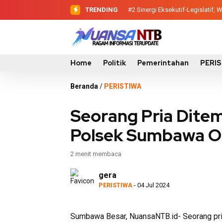
TRENDING
#2
Sinergi Eksekutif-Legislatif
Home
Politik
Pemerintahan
PERI
Beranda
/
PERISTIWA
Seorang Pria Ditem
Polsek Sumbawa O
2 menit membaca
gera
PERISTIWA
- 04 Jul 2024
Sumbawa Besar, NuansaNTB.id- Seorang pri