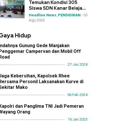
Temukan Kondisi 305
Siswa SDN Kanar Belajar
di Tengah Keterbatasan
Headline News
,
PENDIDIKAN
-
05
Agu 2026
Gaya Hidup
Indahnya Gunung Gede Manjakan
Penggemar Campervan dan Mobil Off
Road
27 Jun 2024
Jaga Kebersihan, Kapolsek Rhee
Bersama Personil Laksanakan Kurve di
Sekitar Mako
06 Feb 2024
Kapolri dan Panglima TNI Jadi Pemeran
Wayang Orang
16 Jan 2023