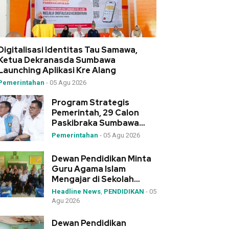
Digitalisasi Identitas Tau Samawa,
Ketua Dekranasda Sumbawa
Launching Aplikasi Kre Alang
Pemerintahan
-
05 Agu 2026
Program Strategis
Pemerintah, 29 Calon
Paskibraka Sumbawa
Ikuti Diklat 3 Wakili NTB
Pemerintahan
-
05 Agu 2026
Dewan Pendidikan Minta
Guru Agama Islam
Mengajar di Sekolah
Tanpa Siswa Muslim
Headline News
,
PENDIDIKAN
-
05
Dipindahkan
Agu 2026
Dewan Pendidikan