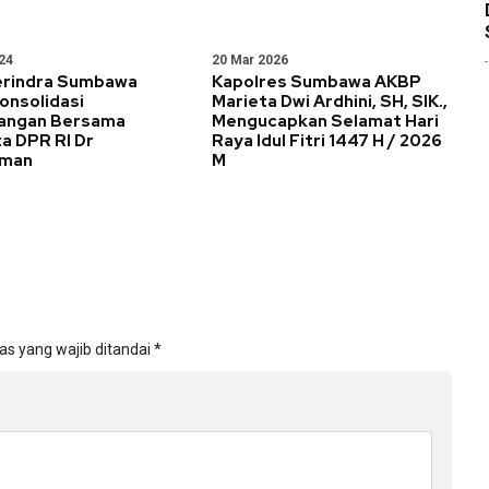
24
20 Mar 2026
rindra Sumbawa
Kapolres Sumbawa AKBP
onsolidasi
Marieta Dwi Ardhini, SH, SIK.,
angan Bersama
Mengucapkan Selamat Hari
a DPR RI Dr
Raya Idul Fitri 1447 H / 2026
tman
M
as yang wajib ditandai
*