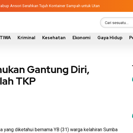
, Wabup Ansori Serahkan Tujuh Kontainer Sampah untuk Utan
STIWA
Kriminal
Kesehatan
Ekonomi
Gaya Hidup
P
ukan Gantung Diri,
lah TKP
a yang diketahui bernama YB (31) warga kelahiran Sumba