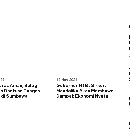
023
12 Nov 2021
eras Aman, Bulog
Gubernur NTB : Sirkuit
an Bantuan Pangan
Mandalika Akan Membawa
I di Sumbawa
Dampak Ekonomi Nyata