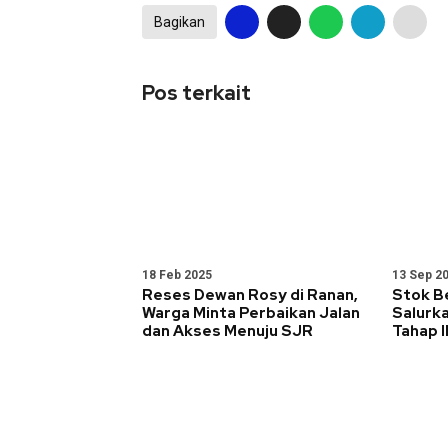
Bagikan
Pos terkait
18 Feb 2025
13 Sep 2
Reses Dewan Rosy di Ranan,
Stok B
Warga Minta Perbaikan Jalan
Salurk
dan Akses Menuju SJR
Tahap I