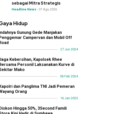
sebagai Mitra Strategis
Headline News
-
07 Agu 2026
Gaya Hidup
Indahnya Gunung Gede Manjakan
Penggemar Campervan dan Mobil Off
Road
27 Jun 2024
Jaga Kebersihan, Kapolsek Rhee
Bersama Personil Laksanakan Kurve di
Sekitar Mako
06 Feb 2024
Kapolri dan Panglima TNI Jadi Pemeran
Wayang Orang
16 Jan 2023
Diskon Hingga 50%, 3Second Famili
Store Kini Hadir di Sumbawa