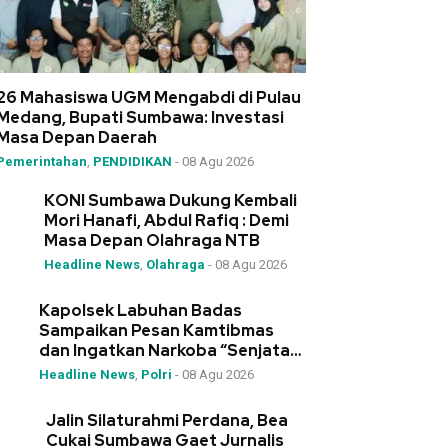
26 Mahasiswa UGM Mengabdi di Pulau
Medang, Bupati Sumbawa: Investasi
Masa Depan Daerah
Pemerintahan
,
PENDIDIKAN
-
08 Agu 2026
KONI Sumbawa Dukung Kembali
Mori Hanafi, Abdul Rafiq : Demi
Masa Depan Olahraga NTB
Headline News
,
Olahraga
-
08 Agu 2026
Kapolsek Labuhan Badas
Sampaikan Pesan Kamtibmas
dan Ingatkan Narkoba “Senjata
Pemusnah Generasi”
Headline News
,
Polri
-
08 Agu 2026
Jalin Silaturahmi Perdana, Bea
Cukai Sumbawa Gaet Jurnalis