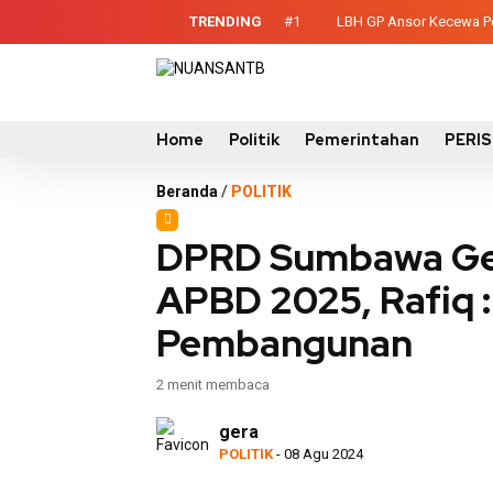
TRENDING
#1
LBH GP Ansor Kecewa Pel
ontainer Sampah untuk Utan
Home
Politik
Pemerintahan
PERI
Beranda
/
POLITIK
DPRD Sumbawa Gel
APBD 2025, Rafiq :
Pembangunan
2 menit membaca
gera
POLITIK
- 08 Agu 2024