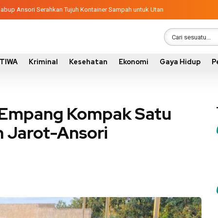
ngunan 2026, Pemkab Sumbawa Luncurkan Empat Proyek PKN II
latif, Wabup Ansori Serahkan Tujuh Kontainer Sampah untuk Utan
STIWA
Kriminal
Kesehatan
Ekonomi
Gaya Hidup
P
 Empang Kompak Satu
 Jarot-Ansori