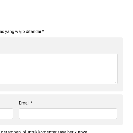
as yang wajib ditandai
*
Email
*
 peramban ini untuk komentar saya berikutnya.