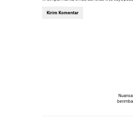
NuansaN
berimban