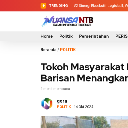
TRENDING
#2
#3
Evaluasi Perencanaan Pemba
Sinergi Eksekutif-Legis
Home
Politik
Pemerintahan
PERI
Beranda
/
POLITIK
Tokoh Masyarakat
Barisan Menangkan
1 menit membaca
gera
POLITIK
- 14 Okt 2024