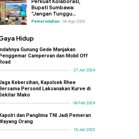
Perkuat Kolaborasi,
Bupati Sumbawa:
“Jangan Tunggu
Bencana, Desa Garda
Pemerintahan
-
06 Agu 2026
Terdepan Mitigasi!”
Gaya Hidup
Indahnya Gunung Gede Manjakan
Penggemar Campervan dan Mobil Off
Road
27 Jun 2024
Jaga Kebersihan, Kapolsek Rhee
Bersama Personil Laksanakan Kurve di
Sekitar Mako
06 Feb 2024
Kapolri dan Panglima TNI Jadi Pemeran
Wayang Orang
16 Jan 2023