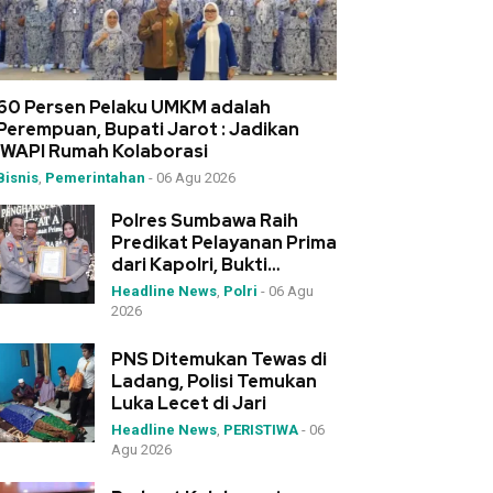
60 Persen Pelaku UMKM adalah
Perempuan, Bupati Jarot : Jadikan
IWAPI Rumah Kolaborasi
Bisnis
,
Pemerintahan
-
06 Agu 2026
Polres Sumbawa Raih
Predikat Pelayanan Prima
dari Kapolri, Bukti
Dedikasi Tinggi di
Headline News
,
Polri
-
06 Agu
Rakernis Polda NTB
2026
PNS Ditemukan Tewas di
Ladang, Polisi Temukan
Luka Lecet di Jari
Headline News
,
PERISTIWA
-
06
Agu 2026