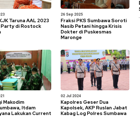
023
26 Sep 2025
 KJK Taruna AAL 2023
Fraksi PKS Sumbawa Soroti
 Party di Rostock
Nasib Petani hingga Krisis
n
Dokter di Puskesmas
Maronge
021
02 Jul 2024
gi Makodim
Kapolres Geser Dua
umbawa, Itdam
Kapolsek, AKP Ruslan Jabat
yana Lakukan Current
Kabag Log Polres Sumbawa