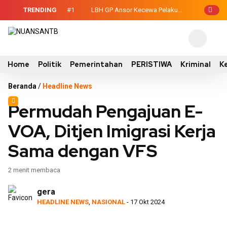
TRENDING
#1
LBH GP Ansor Kecewa Pelaku
-Legislatif, Wabup
Persetubuhan Anak Belum Ditahan, Polisi
uh Kontainer
: Terduga Tidak Mengakui?
Home
Politik
Pemerintahan
PERISTIWA
Kriminal
K
Beranda
/
Headline News
Permudah Pengajuan E-
VOA, Ditjen Imigrasi Kerja
Sama dengan VFS
2 menit membaca
gera
HEADLINE NEWS
,
NASIONAL
- 17 Okt 2024