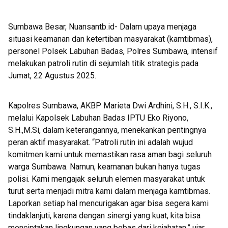
Desa Garda Terdepan Mitigasi!”
Sumbawa Besar, Nuansantb.id- Dalam upaya menjaga
situasi keamanan dan ketertiban masyarakat (kamtibmas),
personel Polsek Labuhan Badas, Polres Sumbawa, intensif
melakukan patroli rutin di sejumlah titik strategis pada
Jumat, 22 Agustus 2025.
Kapolres Sumbawa, AKBP Marieta Dwi Ardhini, S.H., S.I.K.,
melalui Kapolsek Labuhan Badas IPTU Eko Riyono,
S.H.,M.Si, dalam keterangannya, menekankan pentingnya
peran aktif masyarakat. “Patroli rutin ini adalah wujud
komitmen kami untuk memastikan rasa aman bagi seluruh
warga Sumbawa. Namun, keamanan bukan hanya tugas
polisi. Kami mengajak seluruh elemen masyarakat untuk
turut serta menjadi mitra kami dalam menjaga kamtibmas.
Laporkan setiap hal mencurigakan agar bisa segera kami
tindaklanjuti, karena dengan sinergi yang kuat, kita bisa
menciptakan lingkungan yang bebas dari kejahatan,” ujar