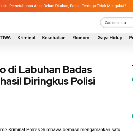
aku Persetubuhan Anak Belum Ditahan, Polisi : Terduga Tidak Mengakui?
STIWA
Kriminal
Kesehatan
Ekonomi
Gaya Hidup
P
ko di Labuhan Badas
sil Diringkus Polisi
rse Kriminal Polres Sumbawa berhasil mengamankan satu