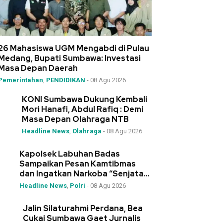
26 Mahasiswa UGM Mengabdi di Pulau
Medang, Bupati Sumbawa: Investasi
Masa Depan Daerah
Pemerintahan
,
PENDIDIKAN
-
08 Agu 2026
KONI Sumbawa Dukung Kembali
Mori Hanafi, Abdul Rafiq : Demi
Masa Depan Olahraga NTB
Headline News
,
Olahraga
-
08 Agu 2026
Kapolsek Labuhan Badas
Sampaikan Pesan Kamtibmas
dan Ingatkan Narkoba “Senjata
Pemusnah Generasi”
Headline News
,
Polri
-
08 Agu 2026
Jalin Silaturahmi Perdana, Bea
Cukai Sumbawa Gaet Jurnalis