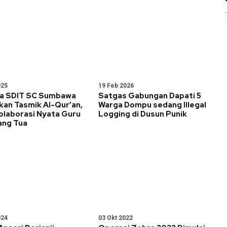
025
19 Feb 2026
wa SDIT SC Sumbawa
Satgas Gabungan Dapati 5
kan Tasmik Al-Qur’an,
Warga Dompu sedang Illegal
olaborasi Nyata Guru
Logging di Dusun Punik
ang Tua
024
03 Okt 2022