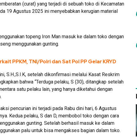
emberatan (curat) yang terjadi di sebuah toko di Kecamatan
ada 19 Agustus 2025 ini menyebabkan kerugian material
menggunakan topeng Iron Man masuk ke dalam toko dengan
i seng menggunakan gunting.
rkait PPKM, TNI/Polri dan Sat Pol PP Gelar KRYD
 S.H.,S.I.K, setelah dikonfirmasi melalui Kasat Reskrim
ungkapkan bahwa “Terduga pelaku, S (30), ditangkap setelah
mentara satu pelaku lain, yang hanya diketahui dengan
.
ksi pencurian ini terjadi pada Rabu dini hari, 6 Agustus
iknya. Kedua pelaku, S dan D, membobol toko dengan cara
nggunakan gunting. Setelah berhasil masuk ke dalam
ggunakan palu untuk bisa mengakses bagian dalam toko.