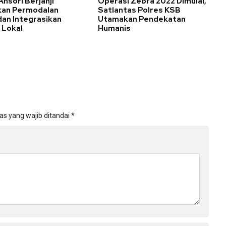
nsori Berjanji
Operasi Zebra 2022 Dimulai,
an Permodalan
Satlantas Polres KSB
an Integrasikan
Utamakan Pendekatan
 Lokal
Humanis
as yang wajib ditandai
*