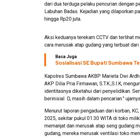
dari dua terduga pelaku pencurian dengan p
Labuhan Badas. Kejadian yang dilaporkan p
hingga Rp20 juta.
Aksi keduanya terekam CCTV dan terlihat 
cara merusak atap gudang yang terbuat dar
Baca Juga
Sosialisasi SE Bupati Sumbawa Te
Kapolres Sumbawa AKBP Marieta Dwi Ardhini,
AKP Dilia Pria Firmawan, S.T.K.,S.I.K, meng
identitasnya diketahui dari penyelidikan. Se
berinisial D, masih dalam pencarian.” ujarnya
Menurut laporan pengaduan dari korban, KC, a
2025, sekitar pukul 01.30 WITA di toko mil
memanjat dan merusak atap seng gudang me
gudang, mereka merusak ventilasi toko men