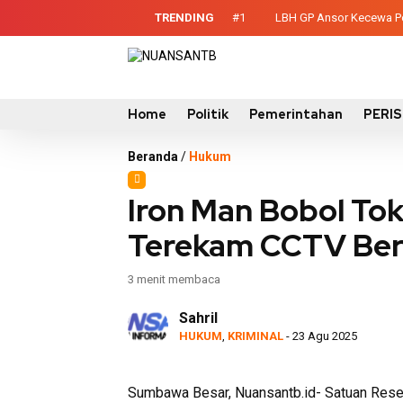
TRENDING
#1
LBH GP Ansor Kecewa Pel
ntainer Sampah untuk Utan
Home
Politik
Pemerintahan
PERI
Beranda
/
Hukum
Iron Man Bobol To
Terekam CCTV Berha
3 menit membaca
Sahril
HUKUM
,
KRIMINAL
- 23 Agu 2025
Sumbawa Besar, Nuansantb.id- Satuan Rese