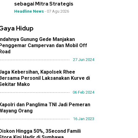
sebagai Mitra Strategis
Headline News
-
07 Agu 2026
Gaya Hidup
Indahnya Gunung Gede Manjakan
Penggemar Campervan dan Mobil Off
Road
27 Jun 2024
Jaga Kebersihan, Kapolsek Rhee
Bersama Personil Laksanakan Kurve di
Sekitar Mako
06 Feb 2024
Kapolri dan Panglima TNI Jadi Pemeran
Wayang Orang
16 Jan 2023
Diskon Hingga 50%, 3Second Famili
Store Kini Hadir di Sumbawa