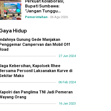
Perkuat Kolaborasi,
Bupati Sumbawa:
“Jangan Tunggu
Bencana, Desa Garda
Pemerintahan
-
06 Agu 2026
Terdepan Mitigasi!”
Gaya Hidup
Indahnya Gunung Gede Manjakan
Penggemar Campervan dan Mobil Off
Road
27 Jun 2024
Jaga Kebersihan, Kapolsek Rhee
Bersama Personil Laksanakan Kurve di
Sekitar Mako
06 Feb 2024
Kapolri dan Panglima TNI Jadi Pemeran
Wayang Orang
16 Jan 2023