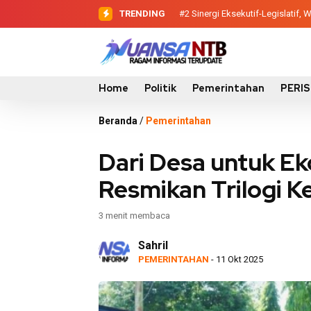
TRENDING
#2
#3
Evaluasi Perencanaan Pemba
Sinergi Eksekutif-Legis
Home
Politik
Pemerintahan
PERI
Beranda
/
Pemerintahan
Dari Desa untuk Ek
Resmikan Trilogi 
3 menit membaca
Sahril
PEMERINTAHAN
- 11 Okt 2025