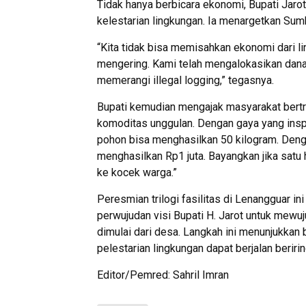
Tidak hanya berbicara ekonomi, Bupati Ja
kelestarian lingkungan. Ia menargetkan Sumb
“Kita tidak bisa memisahkan ekonomi dari li
mengering. Kami telah mengalokasikan da
memerangi illegal logging,” tegasnya.
Bupati kemudian mengajak masyarakat bert
komoditas unggulan. Dengan gaya yang inspir
pohon bisa menghasilkan 50 kilogram. Denga
menghasilkan Rp1 juta. Bayangkan jika satu 
ke kocek warga.”
Peresmian trilogi fasilitas di Lenangguar in
perwujudan visi Bupati H. Jarot untuk mewu
dimulai dari desa. Langkah ini menunjukkan
pelestarian lingkungan dapat berjalan berir
Editor/Pemred: Sahril Imran