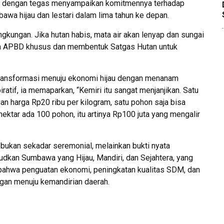
rot dengan tegas menyampaikan komitmennya terhadap
awa hijau dan lestari dalam lima tahun ke depan.
ngkungan. Jika hutan habis, mata air akan lenyap dan sungai
na APBD khusus dan membentuk Satgas Hutan untuk
ransformasi menuju ekonomi hijau dengan menanam
atif, ia memaparkan, “Kemiri itu sangat menjanjikan. Satu
n harga Rp20 ribu per kilogram, satu pohon saja bisa
hektar ada 100 pohon, itu artinya Rp100 juta yang mengalir
i bukan sekadar seremonial, melainkan bukti nyata
judkan Sumbawa yang Hijau, Mandiri, dan Sejahtera, yang
 bahwa penguatan ekonomi, peningkatan kualitas SDM, dan
ingan menuju kemandirian daerah.