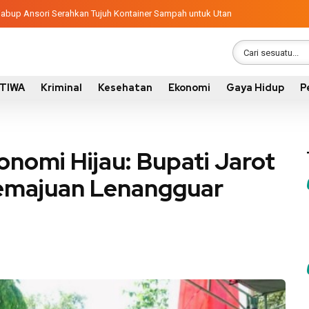
ngunan 2026, Pemkab Sumbawa Luncurkan Empat Proyek PKN II
latif, Wabup Ansori Serahkan Tujuh Kontainer Sampah untuk Utan
STIWA
Kriminal
Kesehatan
Ekonomi
Gaya Hidup
P
onomi Hijau: Bupati Jarot
Kemajuan Lenangguar