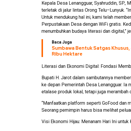
Kepala Desa Lenangguar, Syahruddin, SP., 
terletak di jalur lintas Orong Telu–Lunyuk. 
Untuk mendukung hal ini, kami telah membe
Perpustakaan Desa dengan WiFi gratis. Kede
menumbuhkan budaya literasi dan digital,” j
Baca Juga
Sumbawa Bentuk Satgas Khusus, 
Ribu Hektare
Literasi dan Ekonomi Digital: Fondasi Mem
Bupati H. Jarot dalam sambutannya memberika
ke depan Pemerintah Desa Lenangguar. Ia m
etalase produk lokal, tetapi juga merambah d
“Manfaatkan platform seperti GoFood dan m
Seorang pemimpin harus bisa melihat peluang
Visi Ekonomi Hijau: Menanam Hari Ini unt