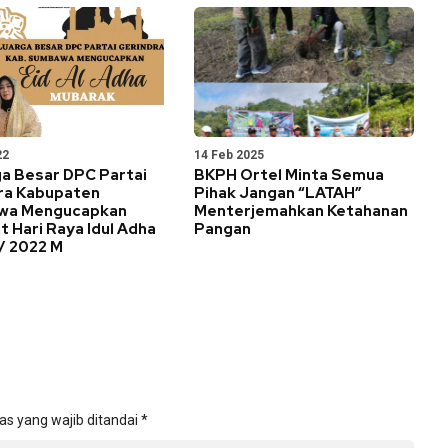
22
14 Feb 2025
ga Besar DPC Partai
BKPH Ortel Minta Semua
ra Kabupaten
Pihak Jangan “LATAH”
wa Mengucapkan
Menterjemahkan Ketahanan
 Hari Raya Idul Adha
Pangan
/ 2022 M
as yang wajib ditandai
*