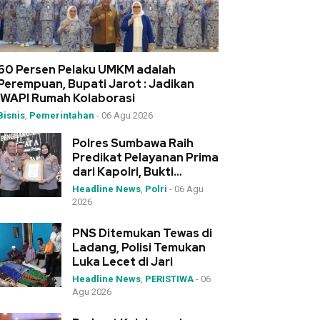
60 Persen Pelaku UMKM adalah
Perempuan, Bupati Jarot : Jadikan
IWAPI Rumah Kolaborasi
Bisnis
,
Pemerintahan
-
06 Agu 2026
Polres Sumbawa Raih
Predikat Pelayanan Prima
dari Kapolri, Bukti
Dedikasi Tinggi di
Headline News
,
Polri
-
06 Agu
Rakernis Polda NTB
2026
PNS Ditemukan Tewas di
Ladang, Polisi Temukan
Luka Lecet di Jari
Headline News
,
PERISTIWA
-
06
Agu 2026