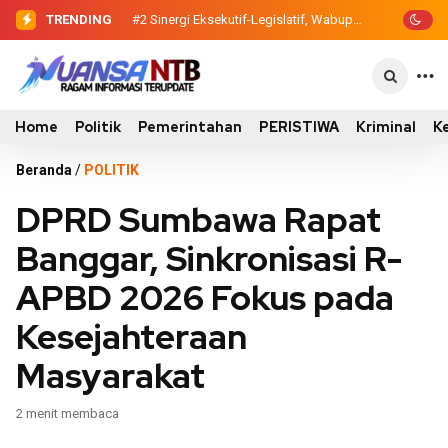
TRENDING
#2
#3
Evaluasi Perencanaan Pembangunan
Sinergi Eksekutif-Legislatif,
Wabup Ansori Serahkan Tujuh Kontainer
2026, Pemkab Sumbawa Luncurkan
Sampah untuk Utan
Empat Proyek PKN II
Home
Politik
Pemerintahan
PERISTIWA
Kriminal
K
Beranda
/
POLITIK
DPRD Sumbawa Rapat
Banggar, Sinkronisasi R-
APBD 2026 Fokus pada
Kesejahteraan
Masyarakat
2 menit membaca