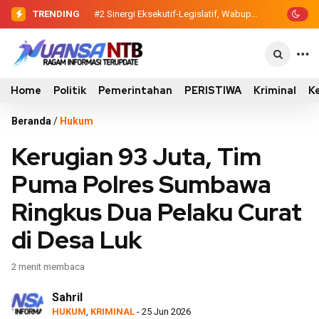
TRENDING
#2
#3
Sinergi Eksekutif-Legislatif, Wabup
Evaluasi Perencanaan
…
Ansori Serahkan Tujuh Kontainer
Pembangunan 2026, Pemkab Sumbawa
Sampah untuk Utan
Luncurkan Empat Proyek PKN II
Home
Politik
Pemerintahan
PERISTIWA
Kriminal
K
Beranda
/
Hukum
Kerugian 93 Juta, Tim
Puma Polres Sumbawa
Ringkus Dua Pelaku Curat
di Desa Luk
2 menit membaca
Sahril
HUKUM
,
KRIMINAL
- 25 Jun 2026