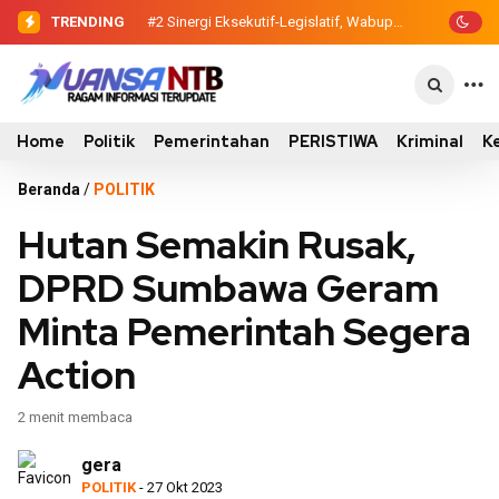
TRENDING
#2
Sinergi Eksekutif-Legislatif, Wabup
Ansori Serahkan Tujuh Kontainer
Sampah untuk Utan
Home
Politik
Pemerintahan
PERISTIWA
Kriminal
K
Beranda
/
POLITIK
Hutan Semakin Rusak,
DPRD Sumbawa Geram
Minta Pemerintah Segera
Action
2 menit membaca
gera
POLITIK
- 27 Okt 2023