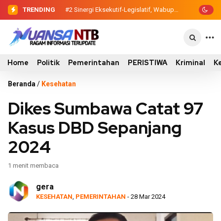
TRENDING
#2
Sinergi Eksekutif-Legislatif, Wabup
Ansori Serahkan Tujuh Kontainer
Sampah untuk Utan
Home
Politik
Pemerintahan
PERISTIWA
Kriminal
K
Beranda
/
Kesehatan
Dikes Sumbawa Catat 97
Kasus DBD Sepanjang
2024
1 menit membaca
gera
KESEHATAN
,
PEMERINTAHAN
- 28 Mar 2024