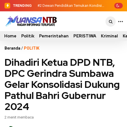
TRENDING
#2
#3
Dewan Pendidikan Temukan Kondisi
Sinergi Eksekutif-Legislatif,
…
305 Siswa SDN Kanar Belajar di Tengah
Wabup Ansori Serahkan Tujuh Kontainer
Keterbatasan
Sampah untuk Utan
Home
Politik
Pemerintahan
PERISTIWA
Kriminal
K
Beranda
/
POLITIK
Dihadiri Ketua DPD NTB,
DPC Gerindra Sumbawa
Gelar Konsolidasi Dukung
Pathul Bahri Gubernur
2024
2 menit membaca