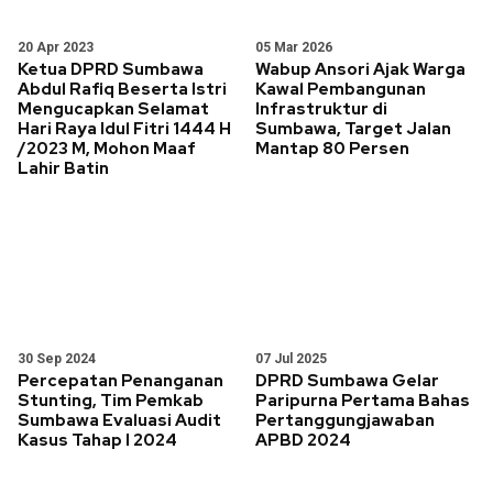
20 Apr 2023
05 Mar 2026
Ketua DPRD Sumbawa
Wabup Ansori Ajak Warga
Abdul Rafiq Beserta Istri
Kawal Pembangunan
Mengucapkan Selamat
Infrastruktur di
Hari Raya Idul Fitri 1444 H
Sumbawa, Target Jalan
/2023 M, Mohon Maaf
Mantap 80 Persen
Lahir Batin
30 Sep 2024
07 Jul 2025
Percepatan Penanganan
DPRD Sumbawa Gelar
Stunting, Tim Pemkab
Paripurna Pertama Bahas
Sumbawa Evaluasi Audit
Pertanggungjawaban
Kasus Tahap I 2024
APBD 2024