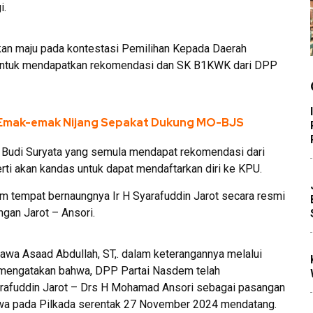
i.
 akan maju pada kontestasi Pemilihan Kepada Daerah
 untuk mendapatkan rekomendasi dan SK B1KWK dari DPP
 Emak-emak Nijang Sepakat Dukung MO-BJS
u Budi Suryata yang semula mendapat rekomendasi dari
ti akan kandas untuk dapat mendaftarkan diri ke KPU.
m tempat bernaungnya Ir H Syarafuddin Jarot secara resmi
gan Jarot – Ansori.
a Asaad Abdullah, ST,. dalam keterangannya melalui
. mengatakan bahwa, DPP Partai Nasdem telah
rafuddin Jarot – Drs H Mohamad Ansori sebagai pasangan
awa pada Pilkada serentak 27 November 2024 mendatang.