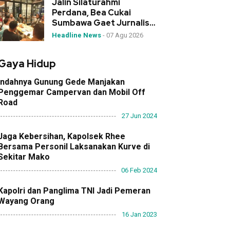
Jalin Silaturahmi
Perdana, Bea Cukai
Sumbawa Gaet Jurnalis
sebagai Mitra Strategis
Headline News
-
07 Agu 2026
Gaya Hidup
Indahnya Gunung Gede Manjakan
Penggemar Campervan dan Mobil Off
Road
27 Jun 2024
Jaga Kebersihan, Kapolsek Rhee
Bersama Personil Laksanakan Kurve di
Sekitar Mako
06 Feb 2024
Kapolri dan Panglima TNI Jadi Pemeran
Wayang Orang
16 Jan 2023