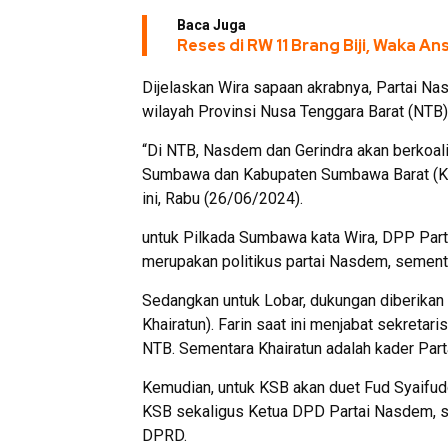
Baca Juga
Reses di RW 11 Brang Biji, Waka A
Dijelaskan Wira sapaan akrabnya, Partai Na
wilayah Provinsi Nusa Tenggara Barat (NTB)
“Di NTB, Nasdem dan Gerindra akan berkoali
Sumbawa dan Kabupaten Sumbawa Barat (KSB
ini, Rabu (26/06/2024).
untuk Pilkada Sumbawa kata Wira, DPP Par
merupakan politikus partai Nasdem, sement
Sedangkan untuk Lobar, dukungan diberikan 
Khairatun). Farin saat ini menjabat sekreta
NTB. Sementara Khairatun adalah kader Par
Kemudian, untuk KSB akan duet Fud Syaifudd
KSB sekaligus Ketua DPD Partai Nasdem, se
DPRD.