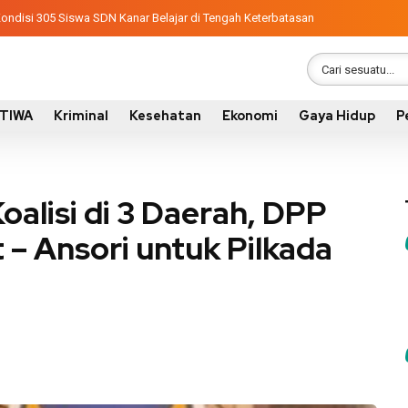
, Wabup Ansori Serahkan Tujuh Kontainer Sampah untuk Utan
an Kondisi 305 Siswa SDN Kanar Belajar di Tengah Keterbatasan
STIWA
Kriminal
Kesehatan
Ekonomi
Gaya Hidup
P
alisi di 3 Daerah, DPP
– Ansori untuk Pilkada