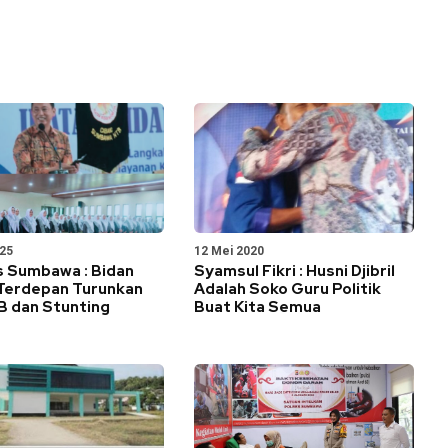
025
12 Mei 2020
s Sumbawa : Bidan
Syamsul Fikri : Husni Djibril
Terdepan Turunkan
Adalah Soko Guru Politik
B dan Stunting
Buat Kita Semua