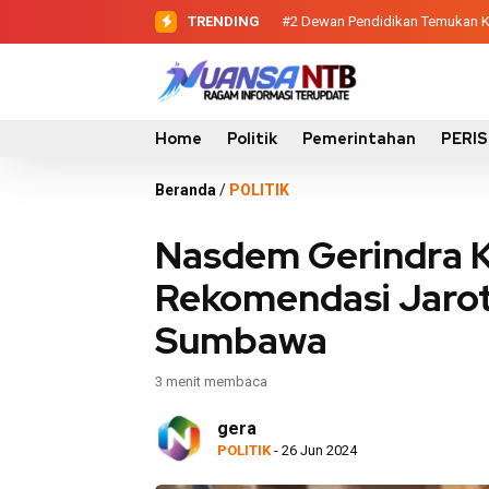
TRENDING
#2
#3
Sinergi Eksekutif-Legislatif
Dewan Pendidikan Temuk
Home
Politik
Pemerintahan
PERI
Beranda
/
POLITIK
Nasdem Gerindra Ko
Rekomendasi Jarot 
Sumbawa
3 menit membaca
gera
POLITIK
- 26 Jun 2024