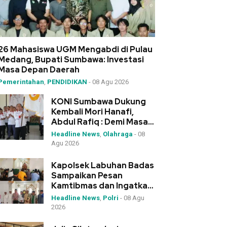
26 Mahasiswa UGM Mengabdi di Pulau
Medang, Bupati Sumbawa: Investasi
Masa Depan Daerah
Pemerintahan
,
PENDIDIKAN
-
08 Agu 2026
KONI Sumbawa Dukung
Kembali Mori Hanafi,
Abdul Rafiq : Demi Masa
Depan Olahraga NTB
Headline News
,
Olahraga
-
08
Agu 2026
Kapolsek Labuhan Badas
Sampaikan Pesan
Kamtibmas dan Ingatkan
Narkoba “Senjata
Headline News
,
Polri
-
08 Agu
Pemusnah Generasi”
2026