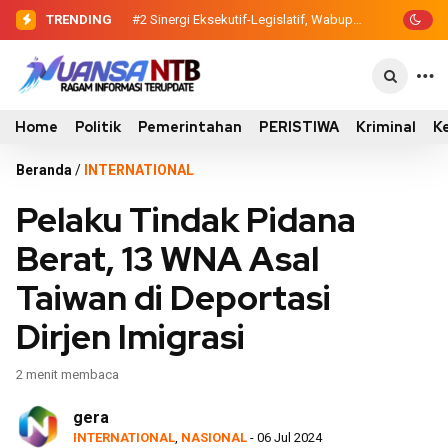
TRENDING
#2
Sinergi Eksekutif-Legislatif, Wabup
Ansori Serahkan Tujuh Kontainer
Sampah untuk Utan
Home
Politik
Pemerintahan
PERISTIWA
Kriminal
K
Beranda
/
INTERNATIONAL
Pelaku Tindak Pidana
Berat, 13 WNA Asal
Taiwan di Deportasi
Dirjen Imigrasi
2 menit membaca
gera
INTERNATIONAL
,
NASIONAL
- 06 Jul 2024