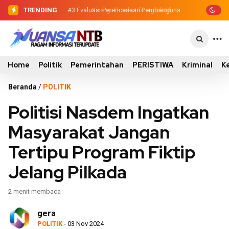
TRENDING
#2
#3
Evaluasi Perencanaan Pembangunan
Sinergi Eksekutif-Legislatif,
Wabup Ansori Serahkan Tujuh Kontainer
2026, Pemkab Sumbawa Luncurkan
Sampah untuk Utan
Empat Proyek PKN II
Home
Politik
Pemerintahan
PERISTIWA
Kriminal
K
Beranda
/
POLITIK
Politisi Nasdem Ingatkan
Masyarakat Jangan
Tertipu Program Fiktip
Jelang Pilkada
2 menit membaca
gera
POLITIK
- 03 Nov 2024