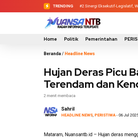
TRENDING
#2
#3
Evaluasi Perencanaan Pem
Sinergi Eksekutif-Legisla
Home
Politik
Pemerintahan
PERI
Beranda
/
Headline News
Hujan Deras Picu B
Terendam dan Ken
2 menit membaca
Sahril
HEADLINE NEWS
,
PERISTIWA
- 06 Jul 202
Mataram, Nuansantb.id – Hujan deras meng