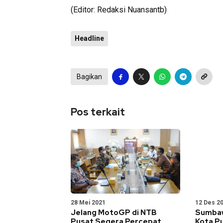
(Editor: Redaksi Nuansantb)
Headline
Bagikan
Pos terkait
28 Mei 2021
12 Des 2
Jelang MotoGP di NTB
Sumbaw
Pusat Segera Percepat
Kota P