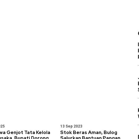
025
13 Sep 2023
a Genjot Tata Kelola
Stok Beras Aman, Bulog
usaka, Bupati Dorong
Salurkan Bantuan Pangan