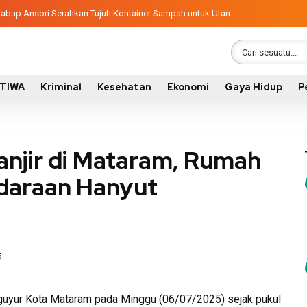
bangunan 2026, Pemkab Sumbawa Luncurkan Empat Proyek PKN II
tif, Wabup Ansori Serahkan Tujuh Kontainer Sampah untuk Utan
STIWA
Kriminal
Kesehatan
Ekonomi
Gaya Hidup
P
anjir di Mataram, Rumah
daraan Hanyut
5
guyur Kota Mataram pada Minggu (06/07/2025) sejak pukul