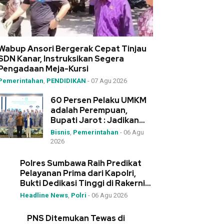
Wabup Ansori Bergerak Cepat Tinjau
SDN Kanar, Instruksikan Segera
Pengadaan Meja-Kursi
Pemerintahan
,
PENDIDIKAN
-
07 Agu 2026
60 Persen Pelaku UMKM
adalah Perempuan,
Bupati Jarot : Jadikan
IWAPI Rumah Kolaborasi
Bisnis
,
Pemerintahan
-
06 Agu
2026
Polres Sumbawa Raih Predikat
Pelayanan Prima dari Kapolri,
Bukti Dedikasi Tinggi di Rakernis
Polda NTB
Headline News
,
Polri
-
06 Agu 2026
PNS Ditemukan Tewas di