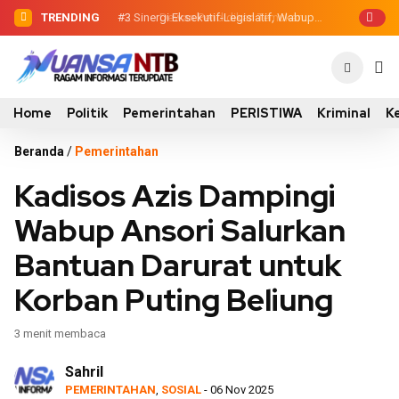
TRENDING
#2
#3
Sinergi Eksekutif-Legislatif, Wabup
Dewan Pendidikan Temukan
Kondisi 305 Siswa SDN Kanar Belajar di
Ansori Serahkan Tujuh Kontainer
Tengah Keterbatasan
Sampah untuk Utan
Home
Politik
Pemerintahan
PERISTIWA
Kriminal
K
Beranda
/
Pemerintahan
Kadisos Azis Dampingi
Wabup Ansori Salurkan
Bantuan Darurat untuk
Korban Puting Beliung
3 menit membaca
Sahril
PEMERINTAHAN
,
SOSIAL
- 06 Nov 2025