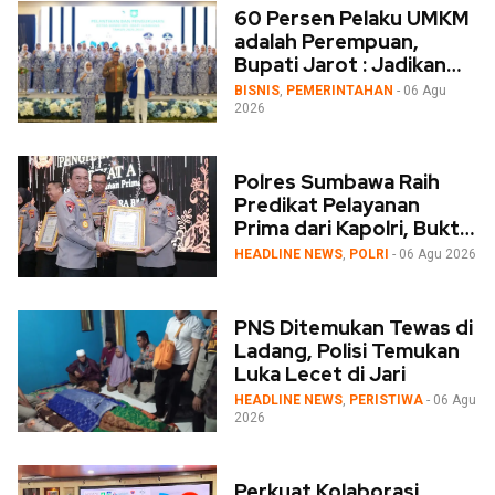
60 Persen Pelaku UMKM
adalah Perempuan,
Bupati Jarot : Jadikan
IWAPI Rumah Kolaborasi
BISNIS
,
PEMERINTAHAN
- 06 Agu
2026
Polres Sumbawa Raih
Predikat Pelayanan
Prima dari Kapolri, Bukti
Dedikasi Tinggi di
HEADLINE NEWS
,
POLRI
- 06 Agu 2026
Rakernis Polda NTB
PNS Ditemukan Tewas di
Ladang, Polisi Temukan
Luka Lecet di Jari
HEADLINE NEWS
,
PERISTIWA
- 06 Agu
2026
Perkuat Kolaborasi,