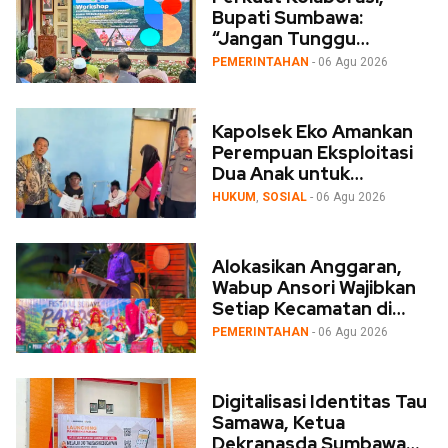
Bupati Sumbawa:
“Jangan Tunggu
Bencana, Desa Garda
PEMERINTAHAN
- 06 Agu 2026
Terdepan Mitigasi!”
Kapolsek Eko Amankan
Perempuan Eksploitasi
Dua Anak untuk
Mengemis, Serahkan ke
HUKUM
,
SOSIAL
- 06 Agu 2026
Dinas Sosial
Alokasikan Anggaran,
Wabup Ansori Wajibkan
Setiap Kecamatan di
Sumbawa Gelar Festival
PEMERINTAHAN
- 06 Agu 2026
Budaya
Digitalisasi Identitas Tau
Samawa, Ketua
Dekranasda Sumbawa