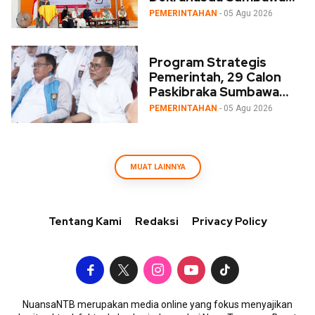
Launching Aplikasi Kre
PEMERINTAHAN
- 05 Agu 2026
Alang
Program Strategis
Pemerintah, 29 Calon
Paskibraka Sumbawa
Ikuti Diklat 3 Wakili NTB
PEMERINTAHAN
- 05 Agu 2026
MUAT LAINNYA
Tentang Kami
Redaksi
Privacy Policy
NuansaNTB merupakan media online yang fokus menyajikan