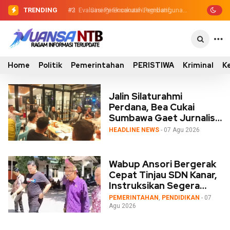
TRENDING
#2
#3
Evaluasi Perencanaan Pembangunan
Sinergi Eksekutif-Legislatif,
Wabup Ansori Serahkan Tujuh Kontainer
2026, Pemkab Sumbawa Luncurkan
Sampah untuk Utan
Empat Proyek PKN II
Home
Politik
Pemerintahan
PERISTIWA
Kriminal
K
Jalin Silaturahmi
Perdana, Bea Cukai
Sumbawa Gaet Jurnalis
sebagai Mitra Strategis
HEADLINE NEWS
- 07 Agu 2026
Wabup Ansori Bergerak
Cepat Tinjau SDN Kanar,
Instruksikan Segera
Pengadaan Meja-Kursi
PEMERINTAHAN
,
PENDIDIKAN
- 07
Agu 2026