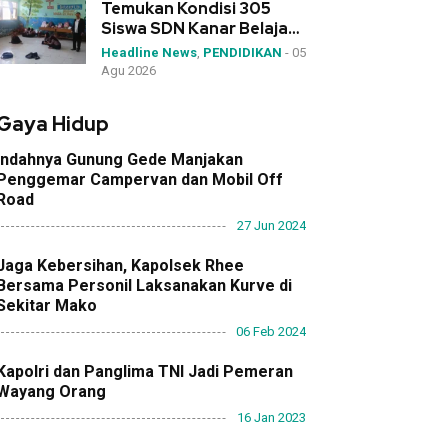
Temukan Kondisi 305
Siswa SDN Kanar Belajar
di Tengah Keterbatasan
Headline News
,
PENDIDIKAN
-
05
Agu 2026
Gaya Hidup
Indahnya Gunung Gede Manjakan
Penggemar Campervan dan Mobil Off
Road
27 Jun 2024
Jaga Kebersihan, Kapolsek Rhee
Bersama Personil Laksanakan Kurve di
Sekitar Mako
06 Feb 2024
Kapolri dan Panglima TNI Jadi Pemeran
Wayang Orang
16 Jan 2023