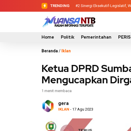
TRENDING
#2
#3
Evaluasi Perencanaan Pemba
Sinergi Eksekutif-Legisl
Home
Politik
Pemerintahan
PERI
Beranda
/
Iklan
Ketua DPRD Sumba
Mengucapkan Dirga
1 menit membaca
gera
IKLAN
- 17 Agu 2023