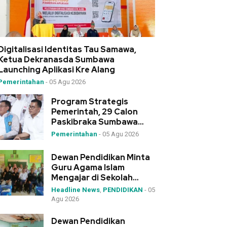
Digitalisasi Identitas Tau Samawa,
Ketua Dekranasda Sumbawa
Launching Aplikasi Kre Alang
Pemerintahan
-
05 Agu 2026
Program Strategis
Pemerintah, 29 Calon
Paskibraka Sumbawa
Ikuti Diklat 3 Wakili NTB
Pemerintahan
-
05 Agu 2026
Dewan Pendidikan Minta
Guru Agama Islam
Mengajar di Sekolah
Tanpa Siswa Muslim
Headline News
,
PENDIDIKAN
-
05
Dipindahkan
Agu 2026
Dewan Pendidikan