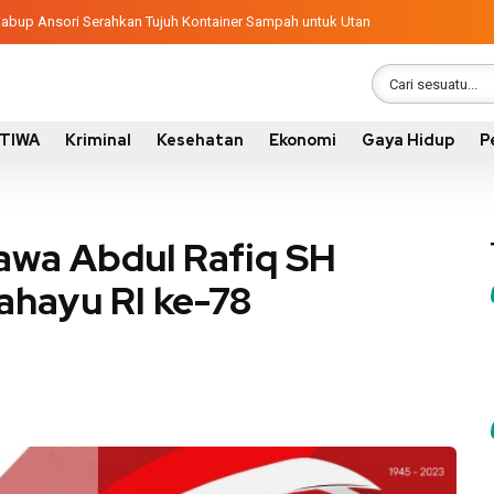
ngunan 2026, Pemkab Sumbawa Luncurkan Empat Proyek PKN II
atif, Wabup Ansori Serahkan Tujuh Kontainer Sampah untuk Utan
STIWA
Kriminal
Kesehatan
Ekonomi
Gaya Hidup
P
wa Abdul Rafiq SH
hayu RI ke-78