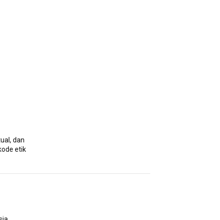
ual, dan
kode etik
sia