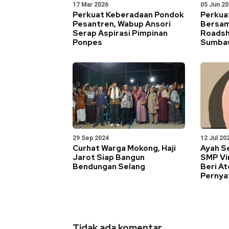
17 Mar 2026
05 Jun 2
Perkuat Keberadaan Pondok
Perkua
Pesantren, Wabup Ansori
Bersam
Serap Aspirasi Pimpinan
Roadsh
Ponpes
Sumba
29 Sep 2024
12 Jul 20
Curhat Warga Mokong, Haji
Ayah S
Jarot Siap Bangun
SMP Vir
Bendungan Selang
Beri At
Pernya
Tidak ada komentar