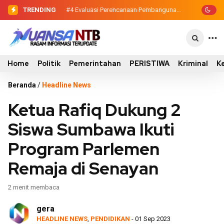
TRENDING
#3
#4
Evaluasi Perencanaan Pembangunan
Dewan Pendidikan Temukan
Kondisi 305 Siswa SDN Kanar Belajar di
2026, Pemkab Sumbawa Luncurkan
Tengah Keterbatasan
Empat Proyek PKN II
Home
Politik
Pemerintahan
PERISTIWA
Kriminal
K
Beranda
/
Headline News
Ketua Rafiq Dukung 2
Siswa Sumbawa Ikuti
Program Parlemen
Remaja di Senayan
2 menit membaca
gera
HEADLINE NEWS
,
PENDIDIKAN
- 01 Sep 2023