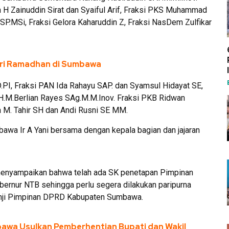
 H Zainuddin Sirat dan Syaiful Arif, Fraksi PKS Muhammad
SP.MSi, Fraksi Gelora Kaharuddin Z, Fraksi NasDem Zulfikar
ri Ramadhan di Sumbawa
.PI, Fraksi PAN Ida Rahayu SAP. dan Syamsul Hidayat SE,
H.M.Berlian Rayes SAg.M.M.Inov. Fraksi PKB Ridwan
a M. Tahir SH dan Andi Rusni SE MM.
awa Ir A Yani bersama dengan kepala bagian dan jajaran
menyampaikan bahwa telah ada SK penetapan Pimpinan
ernur NTB sehingga perlu segera dilakukan paripurna
anji Pimpinan DPRD Kabupaten Sumbawa.
awa Usulkan Pemberhentian Bupati dan Wakil