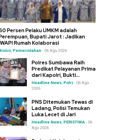
60 Persen Pelaku UMKM adalah
Perempuan, Bupati Jarot : Jadikan
IWAPI Rumah Kolaborasi
Bisnis
,
Pemerintahan
-
06 Agu 2026
Polres Sumbawa Raih
Predikat Pelayanan Prima
dari Kapolri, Bukti
Dedikasi Tinggi di
Headline News
,
Polri
-
06 Agu
Rakernis Polda NTB
2026
PNS Ditemukan Tewas di
Ladang, Polisi Temukan
Luka Lecet di Jari
Headline News
,
PERISTIWA
-
06
Agu 2026