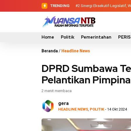
TRENDING
#2
#3
Evaluasi Perencanaan Pemba
Sinergi Eksekutif-Legis
Home
Politik
Pemerintahan
PERI
Beranda
/
Headline News
DPRD Sumbawa Ten
Pelantikan Pimpinan
2 menit membaca
gera
HEADLINE NEWS
,
POLITIK
- 14 Okt 2024