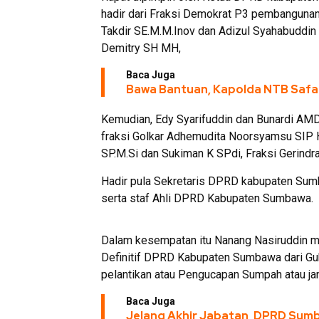
hadir dari Fraksi Demokrat P3 pembangunan
Takdir SE.M.M.Inov dan Adizul Syahabuddin 
Demitry SH MH,
Baca Juga
Bawa Bantuan, Kapolda NTB Safa
Kemudian, Edy Syarifuddin dan Bunardi AMD
fraksi Golkar Adhemudita Noorsyamsu SIP 
SP.M.Si dan Sukiman K SPdi, Fraksi Gerindr
Hadir pula Sekretaris DPRD kabupaten Sumb
serta staf Ahli DPRD Kabupaten Sumbawa.
Dalam kesempatan itu Nanang Nasiruddin 
Definitif DPRD Kabupaten Sumbawa dari Gub
pelantikan atau Pengucapan Sumpah atau j
Baca Juga
Jelang Akhir Jabatan, DPRD Sumb