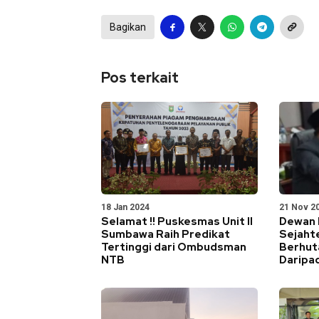
Bagikan
Pos terkait
18 Jan 2024
21 Nov 2
Selamat !! Puskesmas Unit II
Dewan 
Sumbawa Raih Predikat
Sejaht
Tertinggi dari Ombudsman
Berhut
NTB
Daripa