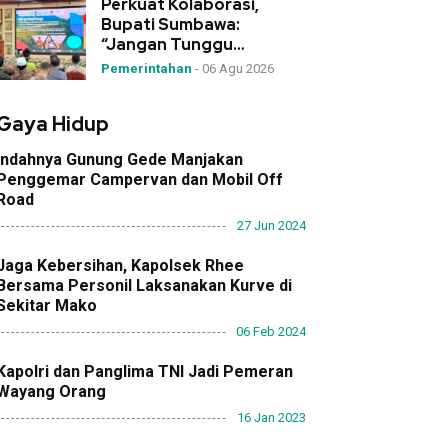
Perkuat Kolaborasi,
Bupati Sumbawa:
“Jangan Tunggu
Bencana, Desa Garda
Pemerintahan
-
06 Agu 2026
Terdepan Mitigasi!”
Gaya Hidup
Indahnya Gunung Gede Manjakan
Penggemar Campervan dan Mobil Off
Road
27 Jun 2024
Jaga Kebersihan, Kapolsek Rhee
Bersama Personil Laksanakan Kurve di
Sekitar Mako
06 Feb 2024
Kapolri dan Panglima TNI Jadi Pemeran
Wayang Orang
16 Jan 2023