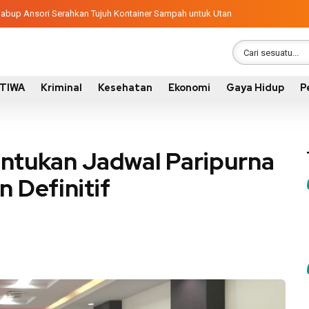
ngunan 2026, Pemkab Sumbawa Luncurkan Empat Proyek PKN II
latif, Wabup Ansori Serahkan Tujuh Kontainer Sampah untuk Utan
STIWA
Kriminal
Kesehatan
Ekonomi
Gaya Hidup
P
tukan Jadwal Paripurna
 Definitif