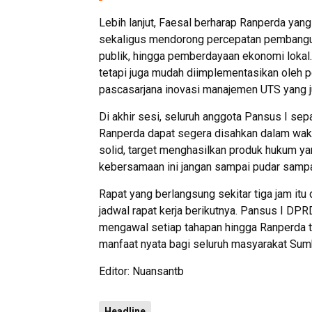
Lebih lanjut, Faesal berharap Ranperda ya
sekaligus mendorong percepatan pembangunan
publik, hingga pemberdayaan ekonomi lokal. “
tetapi juga mudah diimplementasikan oleh pe
pascasarjana inovasi manajemen UTS yang 
Di akhir sesi, seluruh anggota Pansus I se
Ranperda dapat segera disahkan dalam wakt
solid, target menghasilkan produk hukum ya
kebersamaan ini jangan sampai pudar sampai
Rapat yang berlangsung sekitar tiga jam i
jadwal rapat kerja berikutnya. Pansus I D
mengawal setiap tahapan hingga Ranperda 
manfaat nyata bagi seluruh masyarakat Su
Editor: Nuansantb
Headline