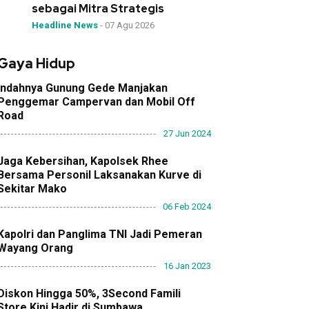
sebagai Mitra Strategis
Headline News
-
07 Agu 2026
Gaya Hidup
Indahnya Gunung Gede Manjakan
Penggemar Campervan dan Mobil Off
Road
27 Jun 2024
Jaga Kebersihan, Kapolsek Rhee
Bersama Personil Laksanakan Kurve di
Sekitar Mako
06 Feb 2024
Kapolri dan Panglima TNI Jadi Pemeran
Wayang Orang
16 Jan 2023
Diskon Hingga 50%, 3Second Famili
Store Kini Hadir di Sumbawa