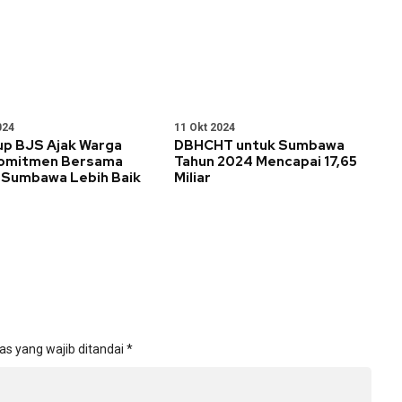
024
11 Okt 2024
p BJS Ajak Warga
DBHCHT untuk Sumbawa
omitmen Bersama
Tahun 2024 Mencapai 17,65
 Sumbawa Lebih Baik
Miliar
as yang wajib ditandai
*