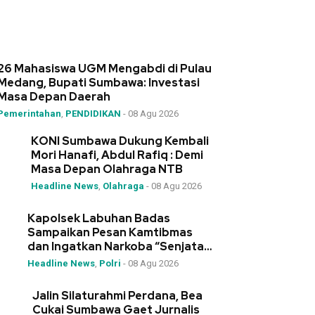
26 Mahasiswa UGM Mengabdi di Pulau
Medang, Bupati Sumbawa: Investasi
Masa Depan Daerah
Pemerintahan
,
PENDIDIKAN
-
08 Agu 2026
KONI Sumbawa Dukung Kembali
Mori Hanafi, Abdul Rafiq : Demi
Masa Depan Olahraga NTB
Headline News
,
Olahraga
-
08 Agu 2026
Kapolsek Labuhan Badas
Sampaikan Pesan Kamtibmas
dan Ingatkan Narkoba “Senjata
Pemusnah Generasi”
Headline News
,
Polri
-
08 Agu 2026
Jalin Silaturahmi Perdana, Bea
Cukai Sumbawa Gaet Jurnalis