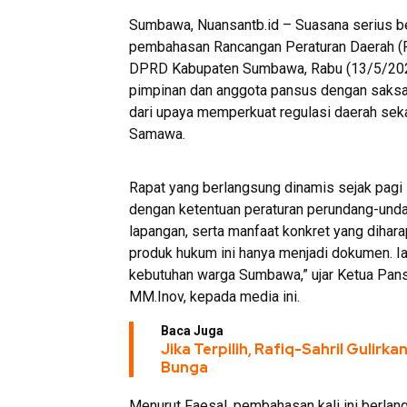
Sumbawa, Nuansantb.id – Suasana serius b
pembahasan Rancangan Peraturan Daerah (Ra
DPRD Kabupaten Sumbawa, Rabu (13/5/2026
pimpinan dan anggota pansus dengan saksa
dari upaya memperkuat regulasi daerah se
Samawa.
Rapat yang berlangsung dinamis sejak pagi
dengan ketentuan peraturan perundang-undang
lapangan, serta manfaat konkret yang dihara
produk hukum ini hanya menjadi dokumen. Ia
kebutuhan warga Sumbawa,” ujar Ketua Pa
MM.Inov, kepada media ini.
Baca Juga
Jika Terpilih, Rafiq-Sahril Gulirk
Bunga
Menurut Faesal, pembahasan kali ini berlan