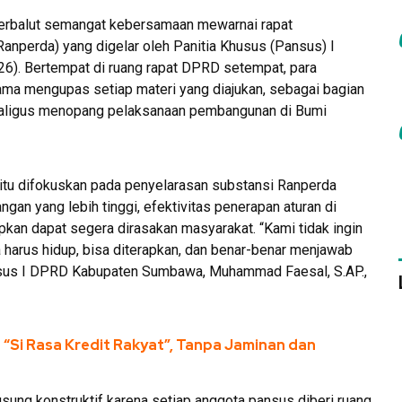
erbalut semangat kebersamaan mewarnai rapat
nperda) yang digelar oleh Panitia Khusus (Pansus) I
). Bertempat di ruang rapat DPRD setempat, para
ma mengupas setiap materi yang diajukan, sebagai bagian
kaligus menopang pelaksanaan pembangunan di Bumi
 itu difokuskan pada penyelarasan substansi Ranperda
an yang lebih tinggi, efektivitas penerapan aturan di
pkan dapat segera dirasakan masyarakat. “Kami tidak ingin
 harus hidup, bisa diterapkan, dan benar-benar menjawab
nsus I DPRD Kabupaten Sumbawa, Muhammad Faesal, S.AP.,
an “Si Rasa Kredit Rakyat”, Tanpa Jaminan dan
gsung konstruktif karena setiap anggota pansus diberi ruang