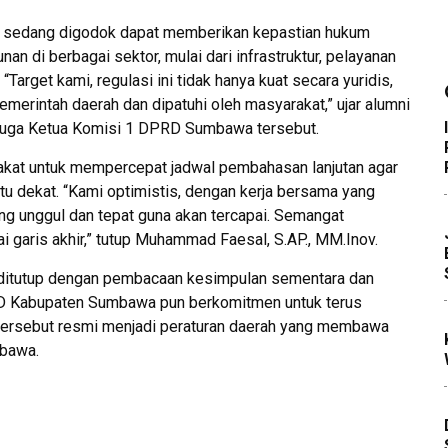
ng sedang digodok dapat memberikan kepastian hukum
 di berbagai sektor, mulai dari infrastruktur, pelayanan
Target kami, regulasi ini tidak hanya kuat secara yuridis,
merintah daerah dan dipatuhi oleh masyarakat,” ujar alumni
juga Ketua Komisi 1 DPRD Sumbawa tersebut.
pakat untuk mempercepat jadwal pembahasan lanjutan agar
u dekat. “Kami optimistis, dengan kerja bersama yang
ng unggul dan tepat guna akan tercapai. Semangat
 garis akhir,” tutup Muhammad Faesal, S.AP., MM.Inov.
tu ditutup dengan pembacaan kesimpulan sementara dan
PRD Kabupaten Sumbawa pun berkomitmen untuk terus
tersebut resmi menjadi peraturan daerah yang membawa
mbawa.