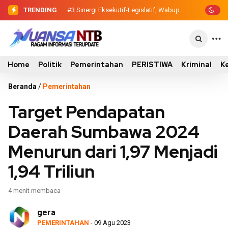
TRENDING
#3
Sinergi Eksekutif-Legislatif, Wabup
Ansori Serahkan Tujuh Kontainer
Sampah untuk Utan
Home
Politik
Pemerintahan
PERISTIWA
Kriminal
K
Beranda
/
Pemerintahan
Target Pendapatan
Daerah Sumbawa 2024
Menurun dari 1,97 Menjadi
1,94 Triliun
4 menit membaca
gera
PEMERINTAHAN
- 09 Agu 2023