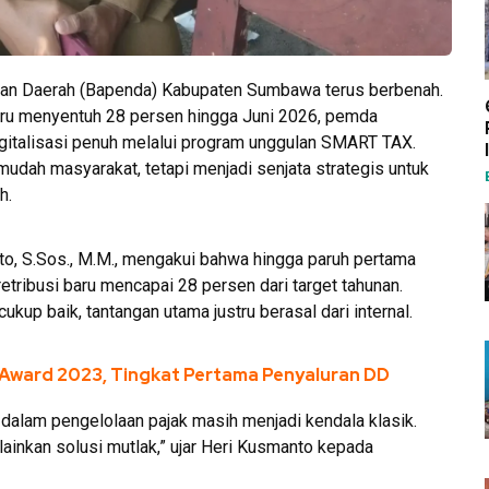
n Daerah (Bapenda) Kabupaten Sumbawa terus berbenah.
aru menyentuh 28 persen hingga Juni 2026, pemda
italisasi penuh melalui program unggulan SMART TAX.
dah masyarakat, tetapi menjadi senjata strategis untuk
h.
o, S.Sos., M.M., mengakui bahwa hingga paruh pertama
retribusi baru mencapai 28 persen dari target tahunan.
ukup baik, tantangan utama justru berasal dari internal.
ward 2023, Tingkat Pertama Penyaluran DD
alam pengelolaan pajak masih menjadi kendala klasik.
melainkan solusi mutlak,” ujar Heri Kusmanto kepada