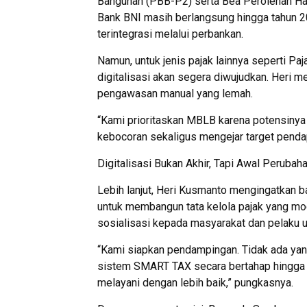
Bangunan (PBB-P2) serta Bea Perolehan Ha
Bank BNI masih berlangsung hingga tahun 20
terintegrasi melalui perbankan.
Namun, untuk jenis pajak lainnya seperti P
digitalisasi akan segera diwujudkan. Heri 
pengawasan manual yang lemah.
“Kami prioritaskan MBLB karena potensinya 
kebocoran sekaligus mengejar target penda
Digitalisasi Bukan Akhir, Tapi Awal Perubah
Lebih lanjut, Heri Kusmanto mengingatkan ba
untuk membangun tata kelola pajak yang mo
sosialisasi kepada masyarakat dan pelaku u
“Kami siapkan pendampingan. Tidak ada yan
sistem SMART TAX secara bertahap hingga a
melayani dengan lebih baik,” pungkasnya.