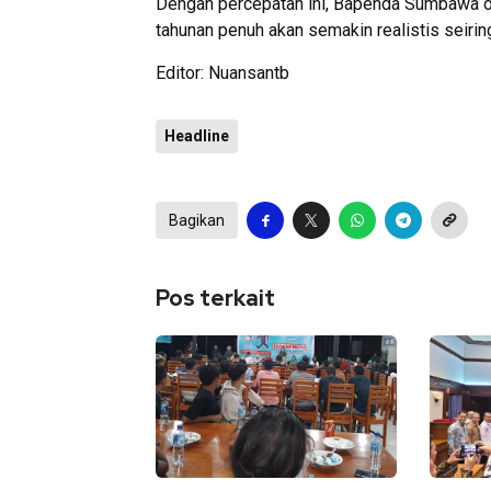
Dengan percepatan ini, Bapenda Sumbawa opti
tahunan penuh akan semakin realistis seiring
Editor: Nuansantb
Headline
Bagikan
Pos terkait