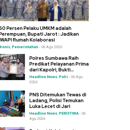
60 Persen Pelaku UMKM adalah
Perempuan, Bupati Jarot : Jadikan
IWAPI Rumah Kolaborasi
Bisnis
,
Pemerintahan
-
06 Agu 2026
Polres Sumbawa Raih
Predikat Pelayanan Prima
dari Kapolri, Bukti
Dedikasi Tinggi di
Headline News
,
Polri
-
06 Agu
Rakernis Polda NTB
2026
PNS Ditemukan Tewas di
Ladang, Polisi Temukan
Luka Lecet di Jari
Headline News
,
PERISTIWA
-
06
Agu 2026