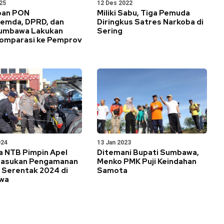
25
12 Des 2022
pan PON
Miliki Sabu, Tiga Pemuda
Pemda, DPRD, dan
Diringkus Satres Narkoba di
umbawa Lakukan
Sering
Komparasi ke Pemprov
024
13 Jan 2023
a NTB Pimpin Apel
Ditemani Bupati Sumbawa,
Pasukan Pengamanan
Menko PMK Puji Keindahan
 Serentak 2024 di
Samota
wa