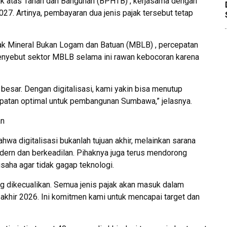
k atas Tanah dan Bangunan (BPHTB) , kerjasama dengan
27. Artinya, pembayaran dua jenis pajak tersebut tetap
ajak Mineral Bukan Logam dan Batuan (MBLB) , percepatan
menyebut sektor MBLB selama ini rawan kebocoran karena
besar. Dengan digitalisasi, kami yakin bisa menutup
patan optimal untuk pembangunan Sumbawa,” jelasnya.
an
hwa digitalisasi bukanlah tujuan akhir, melainkan sarana
dern dan berkeadilan. Pihaknya juga terus mendorong
saha agar tidak gagap teknologi.
g dikecualikan. Semua jenis pajak akan masuk dalam
khir 2026. Ini komitmen kami untuk mencapai target dan