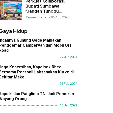
Perkuat Kolaborasi,
Bupati Sumbawa:
“Jangan Tunggu
Bencana, Desa Garda
Pemerintahan
-
06 Agu 2026
Terdepan Mitigasi!”
Gaya Hidup
Indahnya Gunung Gede Manjakan
Penggemar Campervan dan Mobil Off
Road
27 Jun 2024
Jaga Kebersihan, Kapolsek Rhee
Bersama Personil Laksanakan Kurve di
Sekitar Mako
06 Feb 2024
Kapolri dan Panglima TNI Jadi Pemeran
Wayang Orang
16 Jan 2023