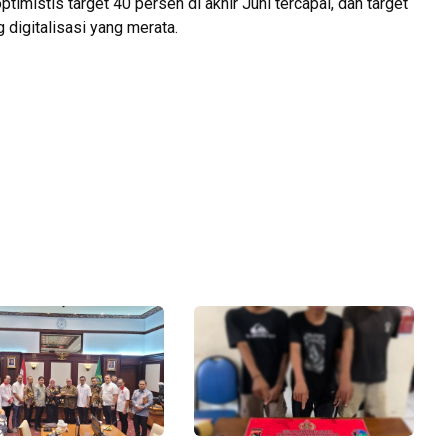
mistis target 40 persen di akhir Juni tercapai, dan target
 digitalisasi yang merata.