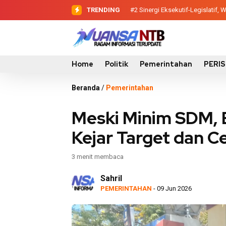
TRENDING
#2
#3
Evaluasi Perencanaan Pemba
Sinergi Eksekutif-Legis
Home
Politik
Pemerintahan
PERI
Beranda
/
Pemerintahan
Meski Minim SDM,
Kejar Target dan 
3 menit membaca
Sahril
PEMERINTAHAN
- 09 Jun 2026