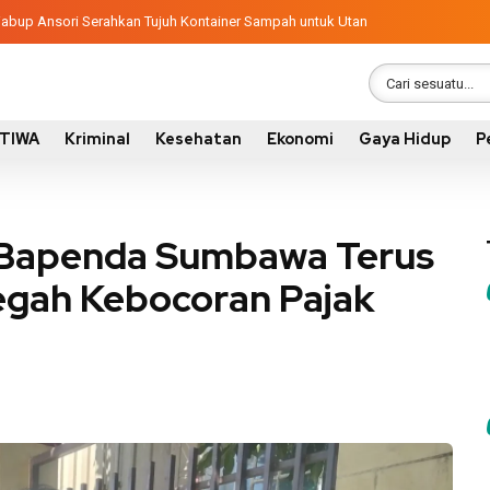
ngunan 2026, Pemkab Sumbawa Luncurkan Empat Proyek PKN II
latif, Wabup Ansori Serahkan Tujuh Kontainer Sampah untuk Utan
STIWA
Kriminal
Kesehatan
Ekonomi
Gaya Hidup
P
 Bapenda Sumbawa Terus
Cegah Kebocoran Pajak