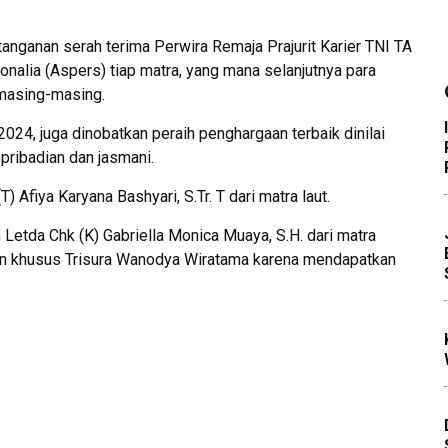
anganan serah terima Perwira Remaja Prajurit Karier TNI TA
nalia (Aspers) tiap matra, yang mana selanjutnya para
 masing-masing.
2024, juga dinobatkan peraih penghargaan terbaik dinilai
kepribadian dan jasmani.
T) Afiya Karyana Bashyari, S.Tr. T dari matra laut.
h Letda Chk (K) Gabriella Monica Muaya, S.H. dari matra
an khusus Trisura Wanodya Wiratama karena mendapatkan