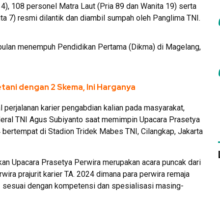
4), 108 personel Matra Laut (Pria 89 dan Wanita 19) serta
ta 7) resmi dilantik dan diambil sumpah oleh Panglima TNI.
uh bulan menempuh Pendidikan Pertama (Dikma) di Magelang,
tani dengan 2 Skema, Ini Harganya
al perjalanan karier pengabdian kalian pada masyarakat,
nderal TNI Agus Subiyanto saat memimpin Upacara Prasetya
4 bertempat di Stadion Tridek Mabes TNI, Cilangkap, Jakarta
n Upacara Prasetya Perwira merupakan acara puncak dari
ira prajurit karier TA. 2024 dimana para perwira remaja
NI sesuai dengan kompetensi dan spesialisasi masing-