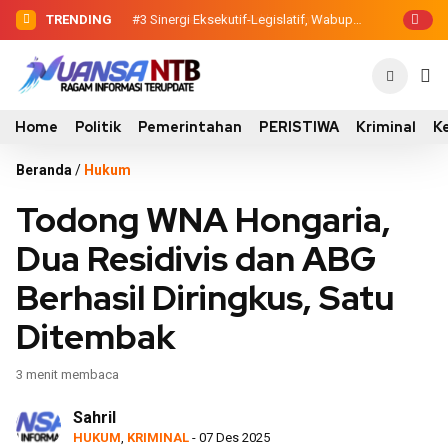
TRENDING
#2
#3
Sinergi Eksekutif-Legislatif, Wabup
Dewan Pendidikan Temukan
Kondisi 305 Siswa SDN Kanar Belajar di
Ansori Serahkan Tujuh Kontainer
Tengah Keterbatasan
Sampah untuk Utan
Home
Politik
Pemerintahan
PERISTIWA
Kriminal
K
Beranda
/
Hukum
Todong WNA Hongaria,
Dua Residivis dan ABG
Berhasil Diringkus, Satu
Ditembak
3 menit membaca
Sahril
HUKUM
,
KRIMINAL
- 07 Des 2025