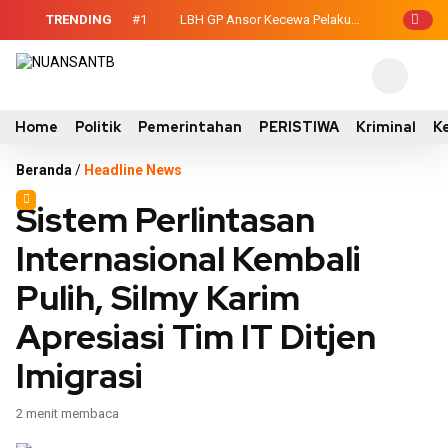
TRENDING
#1
LBH GP Ansor Kecewa Pelaku
-Legislatif, Wabup
Persetubuhan Anak Belum Ditahan, Polisi
uh Kontainer
: Terduga Tidak Mengakui?
Home
Politik
Pemerintahan
PERISTIWA
Kriminal
K
Beranda
/
Headline News
Sistem Perlintasan
Internasional Kembali
Pulih, Silmy Karim
Apresiasi Tim IT Ditjen
Imigrasi
2 menit membaca