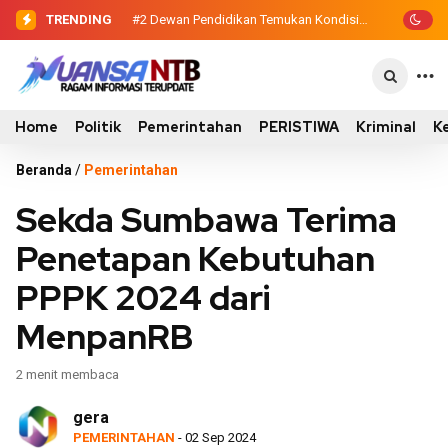
TRENDING
#2
Dewan Pendidikan Temukan Kondisi
…
305 Siswa SDN Kanar Belajar di Tengah
Keterbatasan
Home
Politik
Pemerintahan
PERISTIWA
Kriminal
K
Beranda
/
Pemerintahan
Sekda Sumbawa Terima
Penetapan Kebutuhan
PPPK 2024 dari
MenpanRB
2 menit membaca
gera
PEMERINTAHAN
- 02 Sep 2024