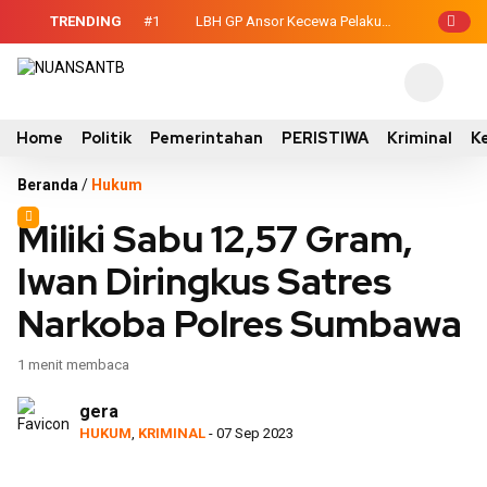
TRENDING
#1
LBH GP Ansor Kecewa Pelaku
n Temukan Kondisi
Persetubuhan Anak Belum Ditahan, Polisi
 Belajar di Tengah
: Terduga Tidak Mengakui?
Home
Politik
Pemerintahan
PERISTIWA
Kriminal
K
Beranda
/
Hukum
Miliki Sabu 12,57 Gram,
Iwan Diringkus Satres
Narkoba Polres Sumbawa
1 menit membaca
gera
HUKUM
,
KRIMINAL
- 07 Sep 2023