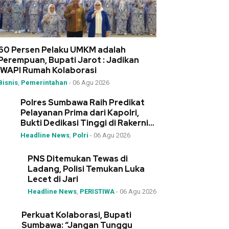
60 Persen Pelaku UMKM adalah
Perempuan, Bupati Jarot : Jadikan
IWAPI Rumah Kolaborasi
Bisnis
,
Pemerintahan
-
06 Agu 2026
Polres Sumbawa Raih Predikat
Pelayanan Prima dari Kapolri,
Bukti Dedikasi Tinggi di Rakernis
Polda NTB
Headline News
,
Polri
-
06 Agu 2026
PNS Ditemukan Tewas di
Ladang, Polisi Temukan Luka
Lecet di Jari
Headline News
,
PERISTIWA
-
06 Agu 2026
Perkuat Kolaborasi, Bupati
Sumbawa: “Jangan Tunggu