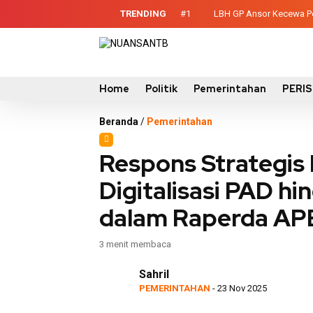
TRENDING
#1
LBH GP Ansor Kecewa Pel
ontainer Sampah untuk Utan
Home
Politik
Pemerintahan
PERI
Beranda
/
Pemerintahan
Respons Strategis
Digitalisasi PAD 
dalam Raperda AP
3 menit membaca
Sahril
PEMERINTAHAN
- 23 Nov 2025