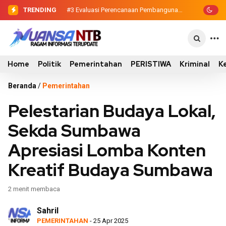
TRENDING
#3
Evaluasi Perencanaan Pembangunan
2026, Pemkab Sumbawa Luncurkan
Empat Proyek PKN II
Home
Politik
Pemerintahan
PERISTIWA
Kriminal
K
Beranda
/
Pemerintahan
Pelestarian Budaya Lokal,
Sekda Sumbawa
Apresiasi Lomba Konten
Kreatif Budaya Sumbawa
2 menit membaca
Sahril
PEMERINTAHAN
- 25 Apr 2025